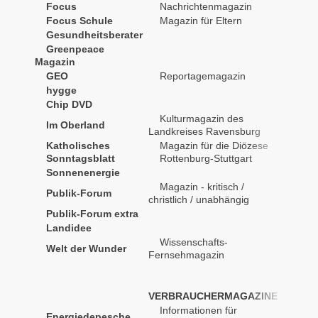
Focus
Nachrichtenmagazin
wöchent
Focus Schule
Magazin für Eltern
2-monat
Gesundheitsberater
Greenpeace
Magazin
GEO
Reportagemagazin
monatli
hygge
Chip DVD
monatl
Kulturmagazin des
Im Oberland
2 x jähr
Landkreises Ravensburg
Katholisches
Magazin für die Diözese
wöchent
Sonntagsblatt
Rottenburg-Stuttgart
Sonnenenergie
4x jähr
Magazin - kritisch /
Publik-Forum
2-monat
christlich / unabhängig
Publik-Forum extra
Landidee
Wissenschafts-
Welt der Wunder
monatli
Fernsehmagazin
VERBRAUCHERMAGAZINE
Informationen für
Energiedepesche
vierteljä