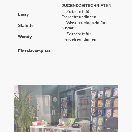
JUGENDZEITSCHRIFTEN
Zeitschrift für
Lissy
monatli
Pferdefreundinnen
Wissens-Magazin für
Stafette
monatli
Kinder
Zeitschrift für
Wendy
14-tägl
Pferdefreundinnen
Einzelexemplare