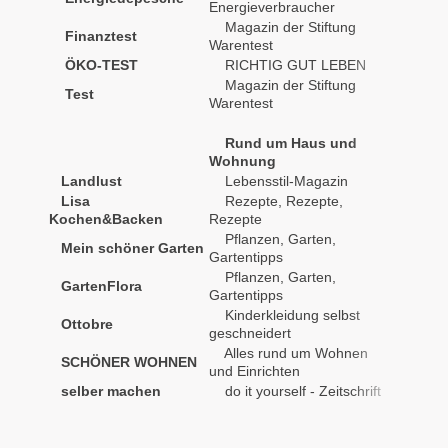
Energieverbraucher
Magazin der Stiftung
Finanztest
monatli
Warentest
ÖKO-TEST
RICHTIG GUT LEBEN
monatli
Magazin der Stiftung
Test
monatli
Warentest
Rund um Haus und
monatli
Wohnung
Landlust
Lebensstil-Magazin
monatli
Lisa
Rezepte, Rezepte,
monatli
Ko chen&Backen
Rezepte
Pflanzen, Garten,
Mein schöner Garten
monatli
Gartentipps
Pflanzen, Garten,
GartenFlora
monatli
Gartentipps
Kinderkleidung selbst
Ottobre
vierteljä
geschneidert
Alles rund um Wohnen
SCHÖNER WOHNEN
monatli
und Einrichten
selber machen
do it yourself - Zeitschrift
monatli