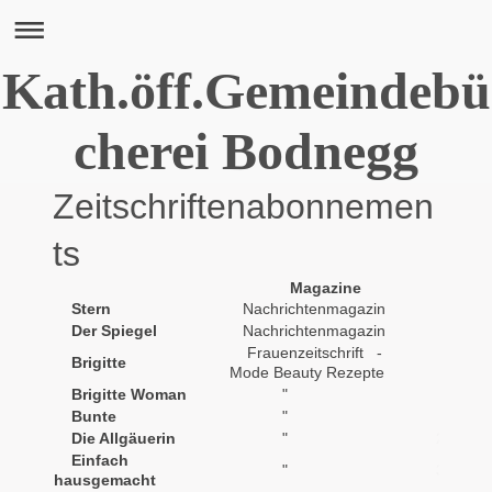
Kath.öff.Gemeindebü
cherei Bodnegg
Zeitschriftenabonnemen
ts
Magazine
Stern
Nachrichtenmagazin
Der Spiegel
Nachrichtenmagazin
Frauenzeitschrift -
Brigitte
14-tägl
Mode Beauty Rezepte
Brigitte Woman
"
Bunte
"
Die Allgäuerin
"
2-monat
Einfach
"
3+extra
hausgemacht