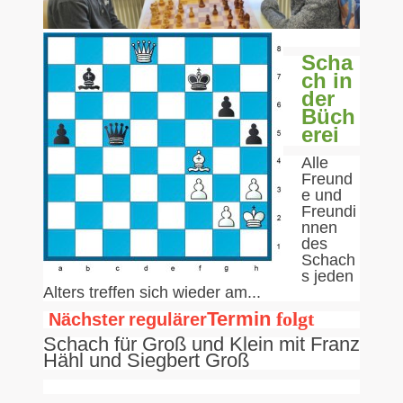
Scha
ch in
der
Büch
erei
Alle
Freund
e und
Freundi
nnen
des
Schach
s jeden
Alters treffen sich wieder
am...
Termin
folgt
Nächster
regulärer
Schach für Groß und Klein mit Franz
Hähl und Siegbert Groß