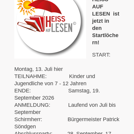
AUF
LESEN ist
jetzt in
den
Startlöche
rn!
START:
Montag, 13. Juli hier
TEILNAHME: Kinder und
Jugendliche von 7 - 12 Jahren
ENDE: Samstag, 19.
September 2026
ANMELDUNG: Laufend von Juli bis
September
Schirmherr: Bürgermeister Patrick
Söndgen
Abschlussparty: 28. September, 17