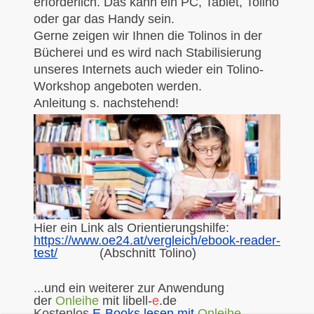
erforderlich. Das kann ein PC, Tablet, Tolino
oder gar das Handy sein.
Gerne zeigen wir Ihnen die Tolinos in der
Bücherei und es wird nach Stabilisierung
unseres Internets auch wieder ein Tolino-
Workshop angeboten werden.
Anleitung s. nachstehend!
Hier ein Link als Orientierungshilfe:
https://www.oe24.at/vergleich/ebook-reader-
test/
(Abschnitt Tolino)
...und ein weiterer zur Anwendung
der
Onleihe
mit libell-
e
.de
Kostenlos
E-Books lesen mit
Onleihe