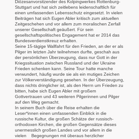
Diözesanvorsitzender des Kolpingwerkes Rottenburg-
Stuttgart und hat sich zeitlebens leidenschaftlich für
einen umfassenden Lebensschutz eingesetzt. In vielen
Beiträgen hat sich Eugen Abler kritisch zum aktuellen
Zeitgeschehen und vor allem zum moralischen Zerfall
unserer Gesellschaft geäußert. Für sein
gesellschaftspolitisches Engagement hat er 2014 das
Bundesverdienstkreuz erhalten.
Seine 15-tägige Wallfahrt für den Frieden, an der er als
Pilger im letzten Jahr teilnehmen durfte, geschah aus
der persönlichen Überzeugung, dass nur Gott in der
Kriegssituation zwischen Russland und der Ukraine
Frieden schenken kann. Seine Tour hatte manche
verwundert, häufig wurde sie als ein mutiges Zeichen
zur Völkerverständigung gesehen. In der Überzeugung,
dass nichts dringlicher ist, als den Herrn um Frieden zu
bitten, habe sich Eugen Abler mit großem
Gottvertrauen und 43 weiteren Pilgerinnen und Pilger
auf den Weg gemacht.
In seinem Buch über die Reise erhalten die
Leser*innen einen umfassenden Einblick in die
russische Kultur, die großen Schätze der russisch-
orthodoxen Kirchen, die großen Gegensätze dieses
unermesslich großen Landes und vor allem in die
vielen Begegnungen mit überaus herzlicher